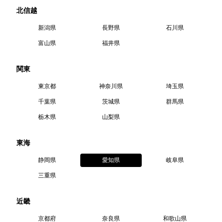
北信越
ONLINE SHOP
GKパッド
新潟県
長野県
石川県
・シンガード
GKアクセサリー
・ボール
富山県
福井県
SPECIAL
関東
東京都
神奈川県
埼玉県
CATALOG
GK専用トレーニングボール
千葉県
茨城県
群馬県
栃木県
山梨県
HYPER ACT
uhlsport Catalog 2026SS
東海
TOPICS
【コラム】人生を豊かにするGKスキル
グラブメンテナンス マニュアル
静岡県
愛知県
岐阜県
CONTACT
三重県
ジョアン・ミレッ GKコーチコラム
プライバシーポリシー
近畿
CSRについて
京都府
奈良県
和歌山県