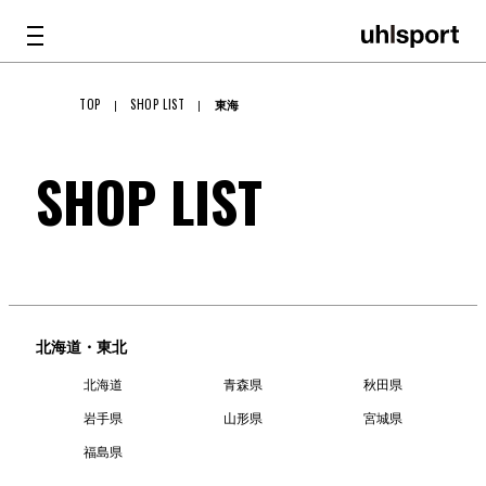
TOP
SHOP LIST
東海
PRODUCTS
SHOP LIST
TECHNOLOGY
GKグラブ
GKグラブ
メンテナンス
ATHLETE
北海道・東北
バッグ
SHOP LIST
北海道
青森県
秋田県
GKアパレル
岩手県
山形県
宮城県
ABOUT
福島県