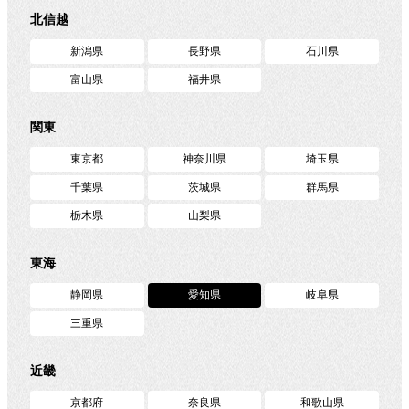
北信越
ONLINE SHOP
新潟県
長野県
石川県
GKアクセサリー
・ボール
富山県
福井県
SPECIAL
関東
東京都
神奈川県
埼玉県
CATALOG
GK専用トレーニングボール
千葉県
茨城県
群馬県
栃木県
山梨県
HYPER ACT
uhlsport Catalog 2026SS
東海
TOPICS
【コラム】人生を豊かにするGKスキル
グラブメンテナンス マニュアル
静岡県
愛知県
岐阜県
CONTACT
三重県
ジョアン・ミレッ GKコーチコラム
プライバシーポリシー
近畿
CSRについて
京都府
奈良県
和歌山県