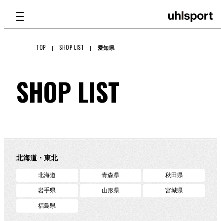
TOP
SHOP LIST
愛知県
PRODUCTS
SHOP LIST
TECHNOLOGY
GKグラブ
メンテナンス
ATHLETE
GKグラブ
北海道・東北
GKパッド
バッグ
SHOP LIST
北海道
青森県
秋田県
・シンガード
GKアパレル
岩手県
山形県
宮城県
ABOUT
福島県