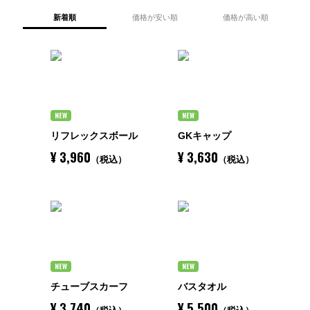
MAINTENANCE
新着順
価格が安い順
価格が高い順
ONLINE SHOP
APPAREL
GKアクセサリー
BAG
・ボール
SPECIAL
PAD&SHINGUARDS
ACCESSORIES&BALL
NEW
NEW
CATALOG
GK専用トレーニングボール
ALL
リフレックスボール
GKキャップ
¥ 3,960
¥ 3,630
（税込）
（税込）
PRICE
HYPER ACT
uhlsport Catalog 2026SS
TOPICS
下限：
【コラム】人生を豊かにするGKスキル
グラブメンテナンス マニュアル
CONTACT
ジョアン・ミレッ GKコーチコラム
〜上限：
NEW
NEW
プライバシーポリシー
チューブスカーフ
バスタオル
CSRについて
¥ 3,740
¥ 5,500