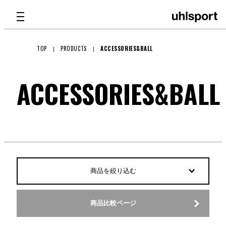
TOP
PRODUCTS
ACCESSORIES&BALL
PRODUCTS
ACCESSORIES&BALL
TECHNOLOGY
ATHLETE
バッグ
GKグラブ
商品を絞り込む
GKパッド
SHOP LIST
・シンガード
PRODUCTS
GKアパレル
GKグラブ
商品比較ページ
メンテナンス
ABOUT
GLOVE