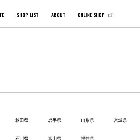
TE
SHOP LIST
ABOUT
ONLINE SHOP
MAINTENANCE
GKグラブ
メンテナンス
PAD&SHINGUARDS
GKパッド
・シンガード
秋田県
岩手県
山形県
宮城県
石川県
富山県
福井県