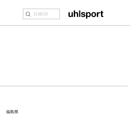
APPAREL
GKアパレル
ACCESSORIES&BALL
GKアクセサリー
・ボール
福島県