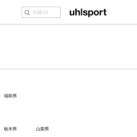
APPAREL
GKアパレル
ACCESSORIES&BALL
GKアクセサリー
・ボール
福島県
栃木県
山梨県