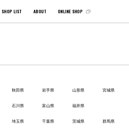
SHOP LIST
ABOUT
ONLINE SHOP
MAINTENANCE
GKグラブ
メンテナンス
PAD&SHINGUARDS
GKパッド
・シンガード
秋田県
岩手県
山形県
宮城県
石川県
富山県
福井県
埼玉県
千葉県
茨城県
群馬県