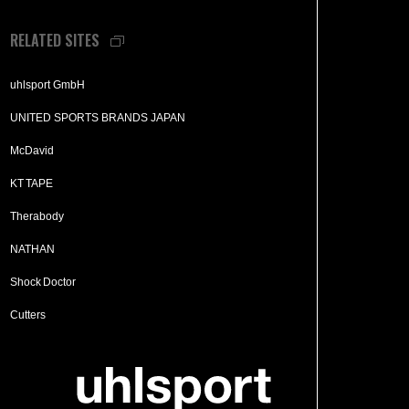
RELATED SITES
uhlsport GmbH
UNITED SPORTS BRANDS JAPAN
McDavid
KT TAPE
Therabody
NATHAN
Shock Doctor
Cutters