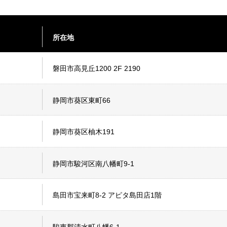
所在地
磐田市高見丘1200 2F 2190
静岡市葵区東町66
静岡市葵区柚木191
静岡市駿河区南八幡町9-1
島田市宝来町8-2 アピタ島田店1階
駿東郡清水町八幡6-1