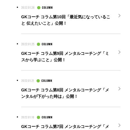
2022.01.28
COLUMN
ONLINE SHOP
GKパッド
GKコーチ コラム第10回「最近気になっているこ
・シンガード
GKアクセサリー
と 伝えたいこと」公開！
・ボール
SPECIAL
2022.01.25
COLUMN
CATALOG
GKコーチ コラム第9回 メンタルコーチング「ミ
GK専用トレーニングボール
スから学ぶこと」公開！
HYPER ACT
uhlsport Catalog 2026SS
2022.01.21
COLUMN
TOPICS
GKコーチ コラム第8回 メンタルコーチング「メ
【コラム】人生を豊かにするGKスキル
グラブメンテナンス マニュアル
ンタルが下がった時は」公開！
CONTACT
ジョアン・ミレッ GKコーチコラム
プライバシーポリシー
2022.01.18
COLUMN
CSRについて
GKコーチ コラム第7回 メンタルコーチング「メ