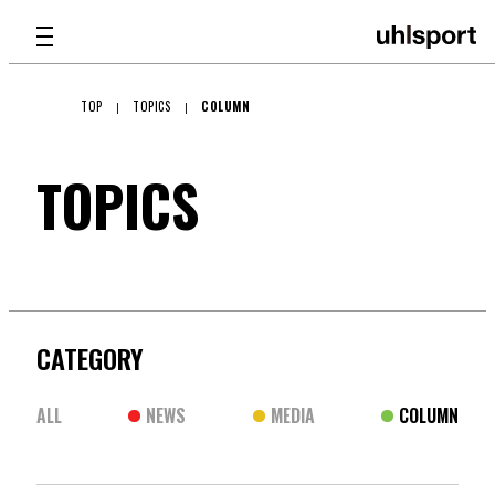
TOP
TOPICS
COLUMN
PRODUCTS
TOPICS
TECHNOLOGY
GKグラブ
メンテナンス
ATHLETE
バッグ
GKグラブ
CATEGORY
SHOP LIST
ALL
NEWS
MEDIA
COLUMN
GKアパレル
ABOUT