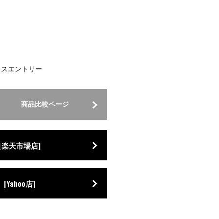
クスエントリー
商品比較ページ
[楽天市場店]
[Yahoo店]