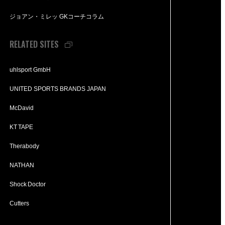
ジョアン・ミレッ GKコーチコラム
RELATED SITES
uhlsport GmbH
UNITED SPORTS BRANDS JAPAN
McDavid
KT TAPE
Therabody
NATHAN
Shock Doctor
Cutters