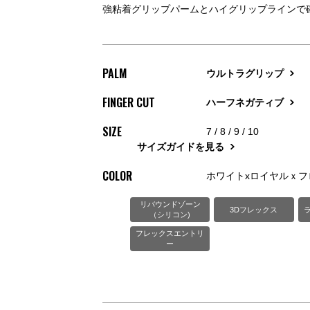
強粘着グリップパームとハイグリップラインで
PALM
ウルトラグリップ
FINGER CUT
ハーフネガティブ
SIZE
7 / 8 / 9 / 10
サイズガイドを見る
COLOR
ホワイトxロイヤルｘフ
リバウンドゾーン
3Dフレックス
（シリコン)
フレックスエントリ
ー